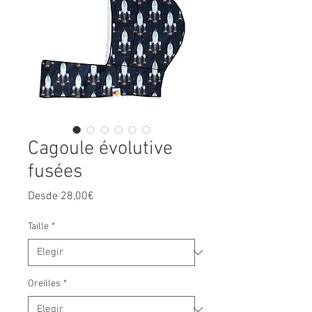
Cagoule évolutive
fusées
Precio
Desde
28,00€
de
oferta
Taille
*
Oreilles
*