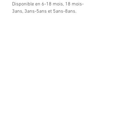
Disponible en 6-18 mois, 18 mois-
3ans, 3ans-5ans et 5ans-8ans.
Composition: 95% coton, 5%
élasthanne pour le jersey; 95%
polyester, 5% coton pour la fausse
fourrure mouton.
Modèle unique fabriqué à la main
en France.
Me CONTACTER:
l
espepitesdelakshmi@yahoo.fr
Conditions générales de vente