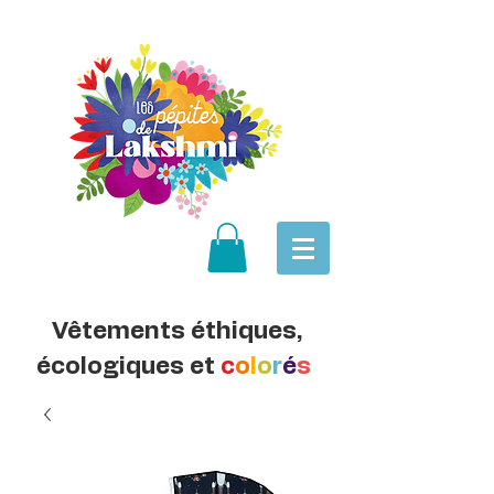
Vêtements éthiques,
écologiques et
c
o
l
o
r
é
s