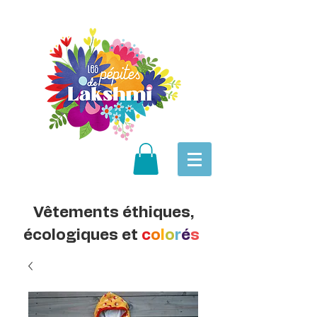
Vêtements éthiques,
écologiques et
c
o
l
o
r
é
s