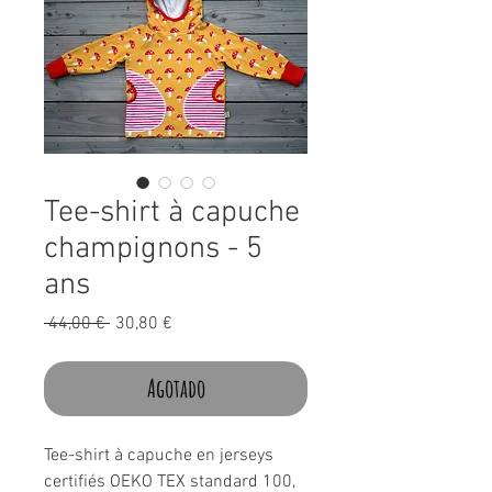
Tee-shirt à capuche
champignons - 5
ans
Precio
Precio
 44,00 € 
30,80 €
de
oferta
Agotado
Tee-shirt à capuche en jerseys
certifiés OEKO TEX standard 100,