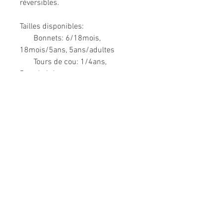
réversibles.
Tailles disponibles:
Bonnets: 6/18mois,
18mois/5ans, 5ans/adultes
Tours de cou: 1/4ans,
5ans/adultes
Composition: 95% coton, 5%
élasthanne pour le jersey; 100%
coton pour la fausse fourrure
mouton.
Modèle unique fabriqué à la main
en France.
Me CONTACTER: