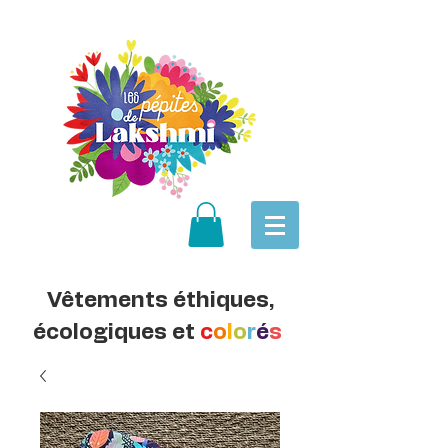
Vêtements éthiques,
écologiques et
c
o
l
o
r
é
s