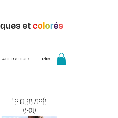
iques et
c
o
l
o
r
é
s
ACCESSOIRES
Plus
Les gilets zippés
(S-XXL)