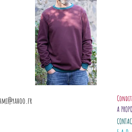
Condit
shmi@yahoo.fr
A PROP
CONTAC