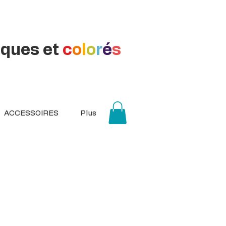
iques et
c
o
l
o
r
é
s
ACCESSOIRES
Plus