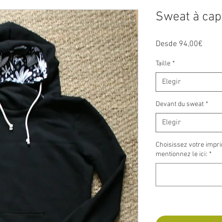
Sweat à cap
Preci
Desde
94,00€
de
oferta
Taille
*
Elegir
Devant du sweat
*
Elegir
Choisissez votre impri
mentionnez le ici:
*