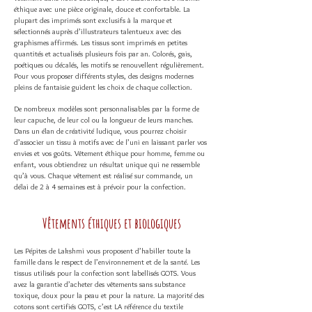
éthique avec une pièce originale, douce et confortable. La
plupart des imprimés sont exclusifs à la marque et
sélectionnés auprès d’illustrateurs talentueux avec des
graphismes affirmés. Les tissus sont imprimés en petites
quantités et actualisés plusieurs fois par an.
Colorés, gais,
poétiques ou décalés, les motifs se renouvellent régulièrement.
Pour vous proposer différents styles, des designs modernes
pleins de fantaisie guident les choix de chaque collection.
De nombreux modèles sont personnalisables par la forme de
leur capuche, de leur col ou la longueur de leurs manches.
Dans un élan de créativité ludique, vous pourrez choisir
d’associer un tissu à motifs avec de l’uni en laissant parler vos
envies et vos goûts. Vêtement éthique pour homme, femme ou
enfant, vous obtiendrez un résultat unique qui ne ressemble
qu’à vous. Chaque vêtement est réalisé sur commande, un
délai de 2 à 4 semaines est à prévoir pour la confection.
Vêtements éthiques et biologiques
Les Pépites de Lakshmi vous proposent d’habiller toute la
famille dans le respect de l’environnement et de la santé. Les
tissus utilisés pour la confection sont labellisés GOTS. Vous
avez la garantie d’acheter des vêtements sans substance
toxique, doux pour la peau et pour la nature. La majorité des
cotons
sont certifiés GOTS, c’est LA référence du textile