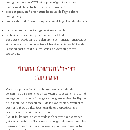
biologique. Le label GOTS est le plus exigeant en termes
d’éthique et de protection de l’environnement :
coton et jersey en fibres naturelles issues de l’agriculture
biologique ;
plan de durabilité pour l’eau, l’énergie et la gestion des déchets
;
mode de production écologique et responsable ;
exclusion de pesticides, métaux lourds, OGM.
Vous êtes engagés dans une démarche de transition énergétique
et de consommation consciente ? Les vêtements les Pépites de
Lakshmi participent à la réduction de votre empreinte
écologique.
Vêtements évolutifs et Vêtements
d'allaitement
Vous avez pour objectif de changer vos habitudes de
consommation ? Bien choisir ses vêtements et exiger la qualité
vous garantit de pouvoir les garder longtemps. Avec les Pépites
de Lakshmi vous êtes au cœur de la slow fashion. Vêtements
pour enfant ou adulte, tous les articles proposés dans la
boutique sont fabriqués pour durer.
Évolutifs,
les sarouels et pantalons
s’adaptent la croissance
grâce à leur ceinture élastiquée et leurs grands revers. Les robes
deviennent des tuniques et les sweats grandissent avec votre