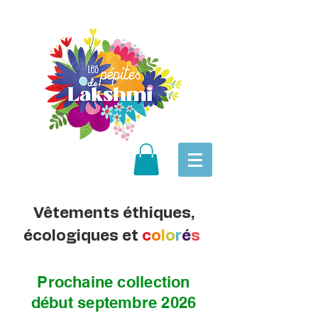
Vêtements éthiques,
écologiques et
c
o
l
o
r
é
s
Prochaine collection
début septembre 2026