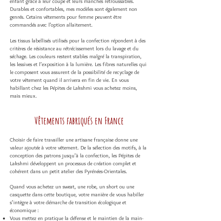
enfant grâce à leur coupe et leurs manches retroussables.
Durables et confortables, mes modèles sont également non
genrés. Cetains vêtements pour femme peuvent être
commandés avec l’option allaitement.
Les tissus labellisés utilisés pour la confection répondent à des
critères de résistance au rétrécissement lors du lavage et du
séchage. Les couleurs restent stables malgré la transpiration,
les lessives et l’exposition à la lumière. Les fibres naturelles qui
le composent vous assurent de la possibilité de recyclage de
votre vêtement quand il arrivera en fin de vie. En vous
habillant chez les Pépites de Lakshmi vous achetez moins,
mais mieux.
Vêtements fabriqués en France
Choisir de faire travailler une artisane française donne une
valeur ajoutée à votre vêtement. De la sélection des motifs, à la
conception des patrons jusqu’à la confection, les Pépites de
Lakshmi développent un processus de création complet et
cohérent dans un petit atelier des Pyrénées-Orientales.
Quand vous achetez un sweat, une robe, un short ou une
casquette dans cette boutique, votre manière de vous habiller
s’intègre à votre démarche de transition écologique et
économique :
Vous mettez en pratique la défense et le maintien de la main-