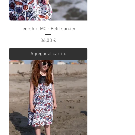
Tee-shirt MC - Petit sorcier
Precio
36,00 €
Agregar al carrito