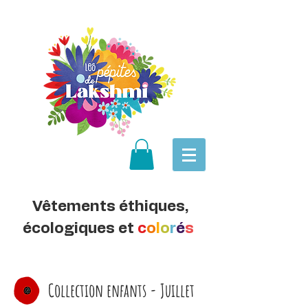
Vêtements éthiques,
écologiques et
c
o
l
o
r
é
s
Collection enfants - Juillet