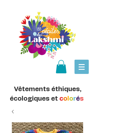
Vêtements éthiques,
écologiques et
c
o
l
o
r
é
s