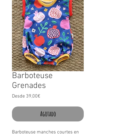
Barboteuse
Grenades
Precio
Desde
39,00€
de
oferta
Agotado
Barboteuse manches courtes en