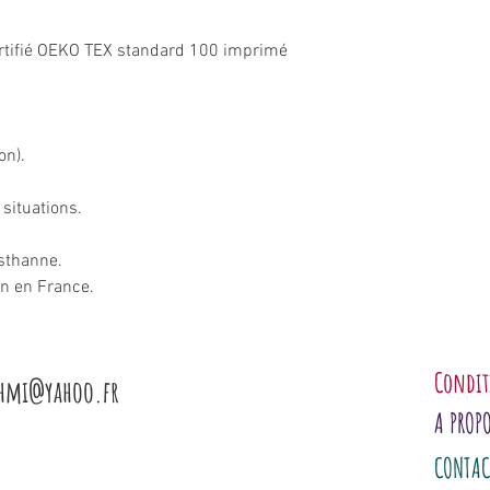
ertifié OEKO TEX standard 100 imprimé
on).
 situations.
sthanne.
in en France.
Condit
shmi@yahoo.fr
A PROP
CONTAC