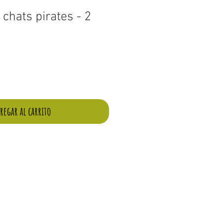
chats pirates - 2
ecio
erta
regar al carrito