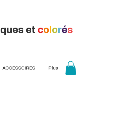
iques et
c
o
l
o
r
é
s
ACCESSOIRES
Plus