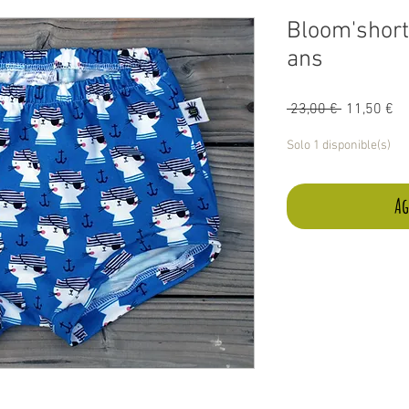
Bloom'short 
ans
Precio
Pr
 23,00 € 
11,50 €
de
of
Solo 1 disponible(s)
Ag