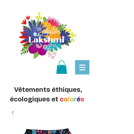
Vêtements éthiques,
écologiques et
c
o
l
o
r
é
s