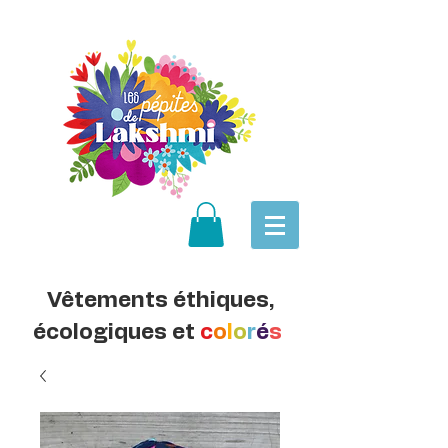
Vêtements éthiques,
écologiques et
c
o
l
o
r
é
s