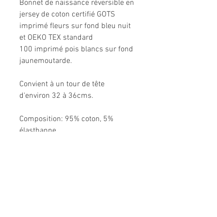
Bonnet de naissance réversible en
jersey de coton certifié GOTS
imprimé fleurs sur fond bleu nuit
et OEKO TEX standard
100 imprimé pois blancs sur fond
jaunemoutarde.
Convient à un tour de tête
d'environ 32 à 36cms.
Composition: 95% coton, 5%
élasthanne.
Modèle unique fabriqué à la main
en France.
Me CONTACTER: