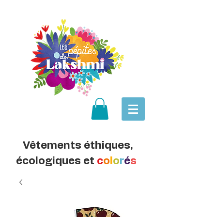
Vêtements éthiques,
écologiques et
c
o
l
o
r
é
s