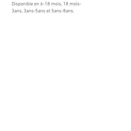
Disponible en 6-18 mois, 18 mois-
3ans, 3ans-5ans et 5ans-8ans.
Composition: 95% coton, 5%
élasthanne pour le jersey; 95%
polyester, 5% coton pour la fausse
fourrure mouton.
Modèle unique fabriqué à la main
en France.
Me CONTACTER:
l
espepitesdelakshmi@yahoo.fr
Conditions générales de vente