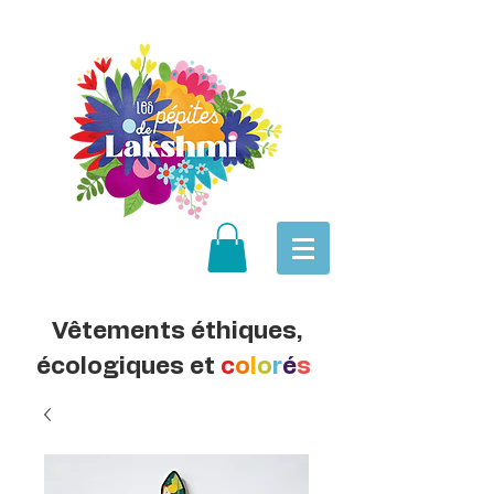
Vêtements éthiques,
écologiques et
c
o
l
o
r
é
s