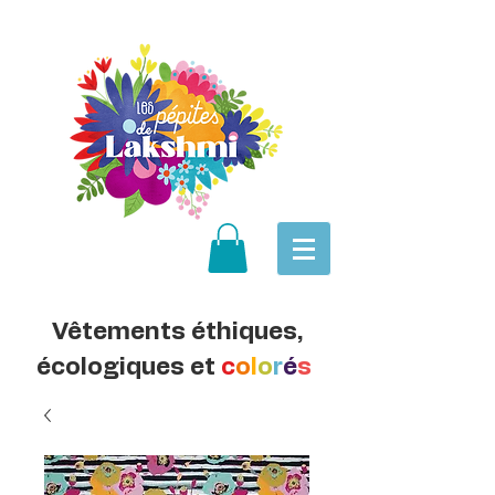
Vêtements éthiques,
écologiques et
c
o
l
o
r
é
s