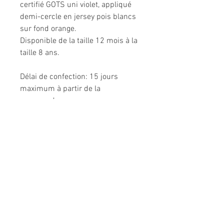
certifié GOTS uni violet, appliqué
demi-cercle en jersey pois blancs
sur fond orange.
Disponible de la taille 12 mois à la
taille 8 ans.
Délai de confection: 15 jours
maximum à partir de la
commande.
Très confortable dans toutes les
situations.
Composition: 95% coton, 5%
élasthanne.
Modèle unique fabriqué à la main
en France.