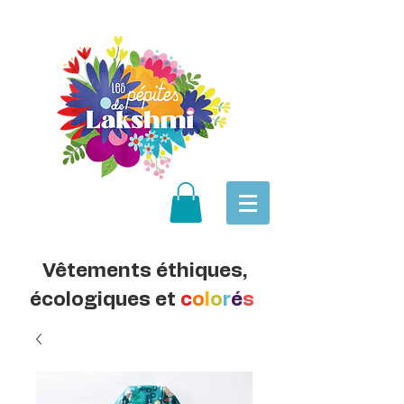
Vêtements éthiques,
écologiques et
c
o
l
o
r
é
s