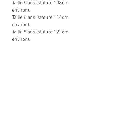
Taille 5 ans (stature 108cm
environ).
Taille 6 ans (stature 114cm
environ).
Taille 8 ans (stature 122cm
environ).
Très confortable dans toutes les
situations.
Composition: 95% coton, 5%
élasthanne pour le jersey, 100%
polyester.
Modèle unique fabriqué à la main
en France.