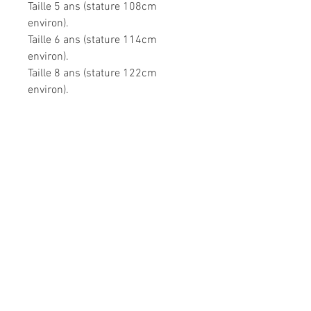
Taille 5 ans (stature 108cm
environ).
Taille 6 ans (stature 114cm
environ).
Taille 8 ans (stature 122cm
environ).
Très confortable dans toutes les
situations.
Composition: 95% coton, 5%
élasthanne pour le jersey, 100%
polyester.
Modèle unique fabriqué à la main
en France.