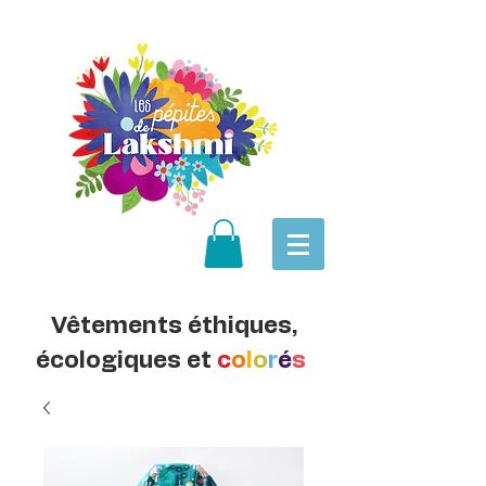
Vêtements éthiques,
écologiques et
c
o
l
o
r
é
s