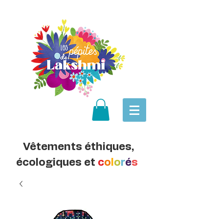
Vêtements éthiques,
écologiques et
c
o
l
o
r
é
s