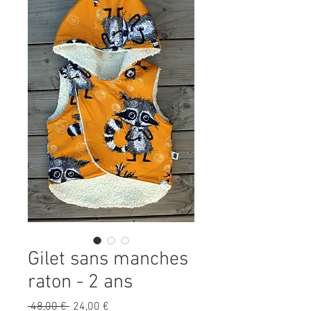
Gilet sans manches
raton - 2 ans
Precio
Precio
 48,00 € 
24,00 €