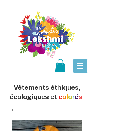
Vêtements éthiques,
écologiques et
c
o
l
o
r
é
s