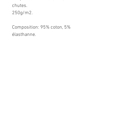
chutes.
250g/m2.
Composition: 95% coton, 5%
élasthanne.
Me CONTACTER:
l
espepitesdelakshmi@yahoo.fr
Conditions générales de vente
A PROPOS
CONTACT
F.A.Q.