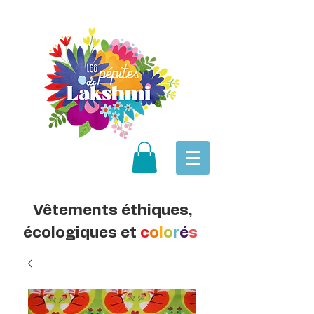
Vêtements éthiques,
écologiques et
c
o
l
o
r
é
s