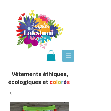
Vêtements éthiques,
écologiques et
c
o
l
o
r
é
s