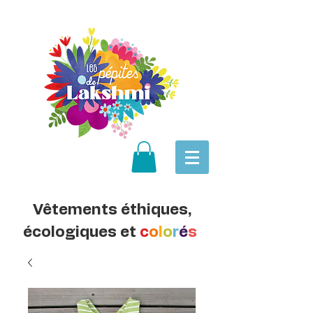
Vêtements éthiques,
écologiques et
c
o
l
o
r
é
s