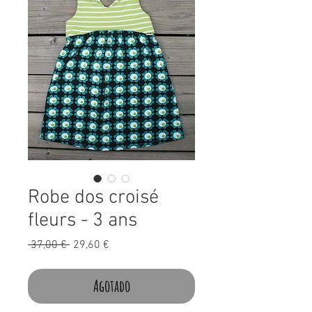
Robe dos croisé
fleurs - 3 ans
Precio
Precio
 37,00 € 
29,60 €
de
oferta
Agotado