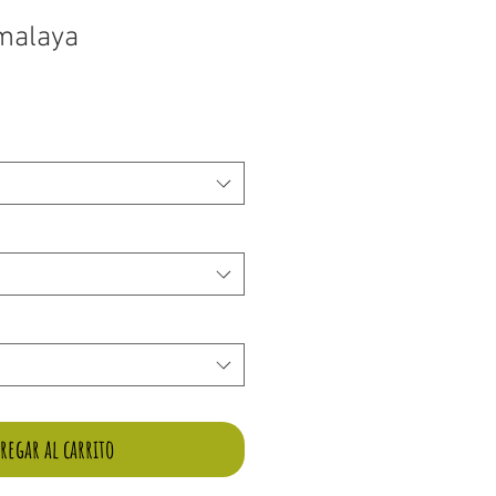
malaya
o
regar al carrito