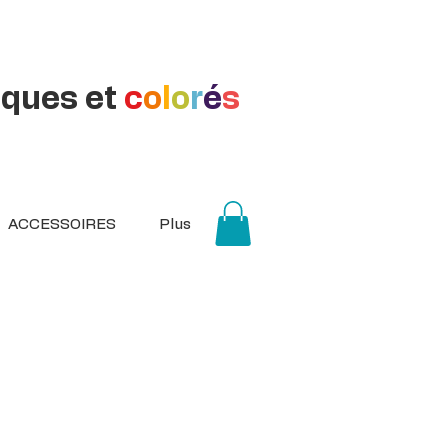
iques et
c
o
l
o
r
é
s
ACCESSOIRES
Plus