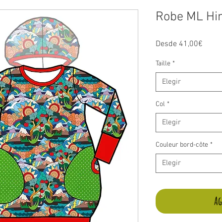
Robe ML Hi
Preci
Desde
41,00€
de
oferta
Taille
*
Elegir
Col
*
Elegir
Couleur bord-côte
*
Elegir
Ag