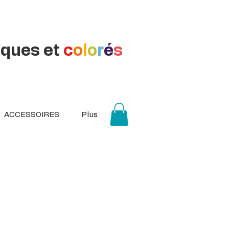
iques et
c
o
l
o
r
é
s
ACCESSOIRES
Plus