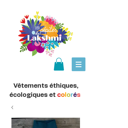
Vêtements éthiques,
écologiques et
c
o
l
o
r
é
s