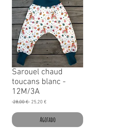
Sarouel chaud
toucans blanc -
12M/3A
Precio
Precio
 28,00 € 
25,20 €
de
oferta
Agotado