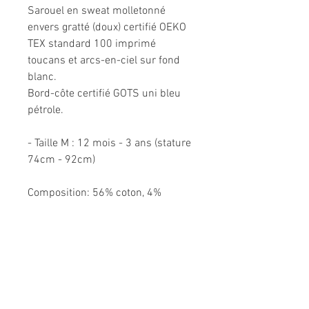
Sarouel en sweat molletonné
envers gratté (doux) certifié OEKO
TEX standard 100 imprimé
toucans et arcs-en-ciel sur fond
blanc.
Bord-côte certifié GOTS uni bleu
pétrole.
- Taille M : 12 mois - 3 ans (stature
74cm - 92cm)
Composition: 56% coton, 4%
elasthanne, 40% polyester.
Modèle fabriqué à la main en
France.