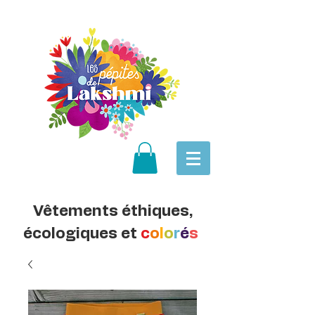
Vêtements éthiques,
écologiques et
c
o
l
o
r
é
s