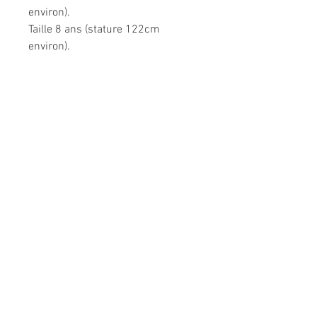
environ).
Taille 8 ans (stature 122cm
environ).
Très confortable dans toutes les
situations.
Composition: 95% coton, 5%
élasthanne.
Modèle unique fabriqué à la main
en France.
Me CONTACTER:
l
espepitesdelakshmi@yahoo.fr