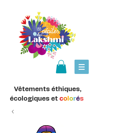
Vêtements éthiques,
écologiques et
c
o
l
o
r
é
s