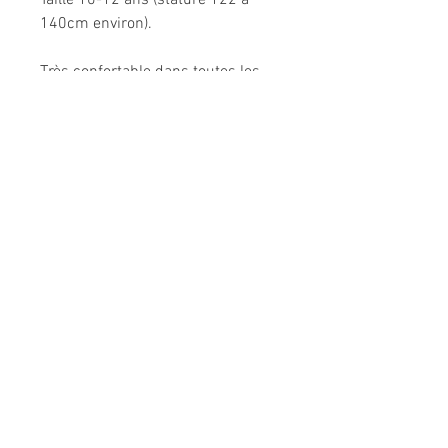
Taille 10-12 ans (stature 122 à
140cm environ).
Très confortable dans toutes les
situations.
Composition: 95% coton, 5%
élasthanne.
Modèle unique fabriqué à la main
en France.
Me CONTACTER:
l
espepitesdelakshmi@yahoo.fr
Conditions générales de vente