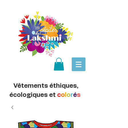
Vêtements éthiques,
écologiques et
c
o
l
o
r
é
s