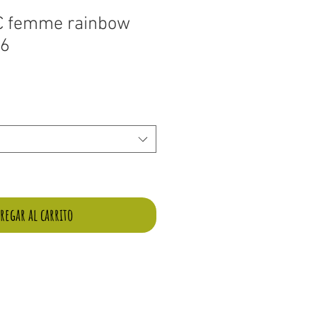
MC femme rainbow
46
regar al carrito