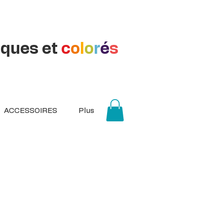
iques et
c
o
l
o
r
é
s
ACCESSOIRES
Plus