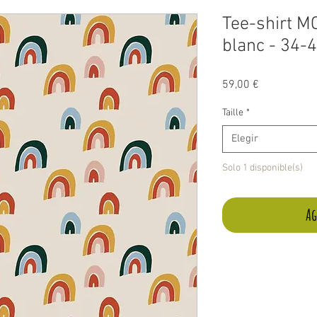
Tee-shirt 
blanc - 34-
Precio
59,00 €
Taille
*
Elegir
Solo 1 disponible(s)
Ag