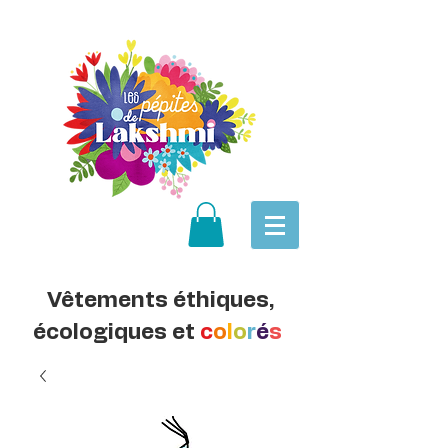
Vêtements éthiques,
écologiques et
c
o
l
o
r
é
s