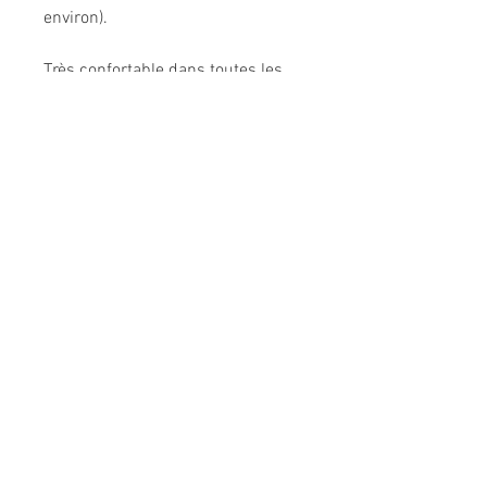
environ).
Très confortable dans toutes les
situations.
Composition: 95% coton, 5%
élasthanne.
Modèle unique fabriqué à la main
en France.
Me CONTACTER:
l
espepitesdelakshmi@yahoo.fr
Conditions générales de vente